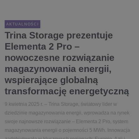
AKTUALNOŚCI
Trina Storage prezentuje
Elementa 2 Pro –
nowoczesne rozwiązanie
magazynowania energii,
wspierające globalną
transformację energetyczną
9 kwietnia 2025 r. – Trina Storage, światowy lider w
dziedzinie magazynowania energii, wprowadza na rynek
swoje najnowsze rozwiązanie – Elementa 2 Pro, system
magazynowania energii o pojemności 5 MWh. Innowacja
zadebiutowała w kluczowych regionach: Europie, Azji i