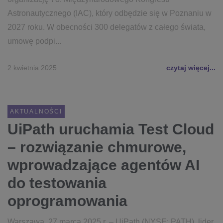
Astronautycznego (IAC), który odbędzie się w Poznaniu w
2027 roku. W obecności 300 delegatów z całego świata,
umowę podpi...
2 kwietnia 2025
czytaj więcej...
AKTUALNOŚCI
UiPath uruchamia Test Cloud
– rozwiązanie chmurowe,
wprowadzające agentów AI
do testowania
oprogramowania
Warszawa, 27 marca 2025 r. – UiPath (NYSE: PATH), lider