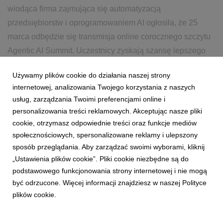
wiodąca firma zajmująca się automatyzacją
przedsiębiorstw i oprogramowaniem AI ogłosiła, że 25
marca odbędzie się transmisja online corocznego szczytu
Agentic AI Summit. Uczestnicy zyskają szansę lepszego
poznania najnows...
Używamy plików cookie do działania naszej strony
internetowej, analizowania Twojego korzystania z naszych
21 marca 2025
czytaj więcej...
usług, zarządzania Twoimi preferencjami online i
personalizowania treści reklamowych. Akceptując nasze pliki
cookie, otrzymasz odpowiednie treści oraz funkcje mediów
społecznościowych, spersonalizowane reklamy i ulepszony
sposób przeglądania. Aby zarządzać swoimi wyborami, kliknij
„Ustawienia plików cookie”. Pliki cookie niezbędne są do
podstawowego funkcjonowania strony internetowej i nie mogą
6
7
8
9
10
11
12
być odrzucone. Więcej informacji znajdziesz w naszej Polityce
plików cookie.