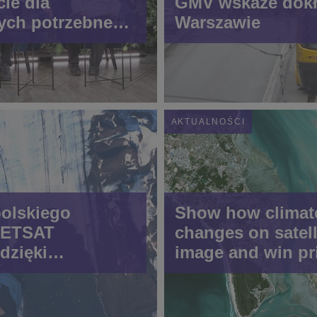
ie dla
GMV wskaże dokł
ych potrzebne
Warszawie
az
AKTUALNOŚCI
polskiego
Show how climat
METSAT
changes on satell
dzięki
image and win pr
in 'Seize the beau
our planet' conte