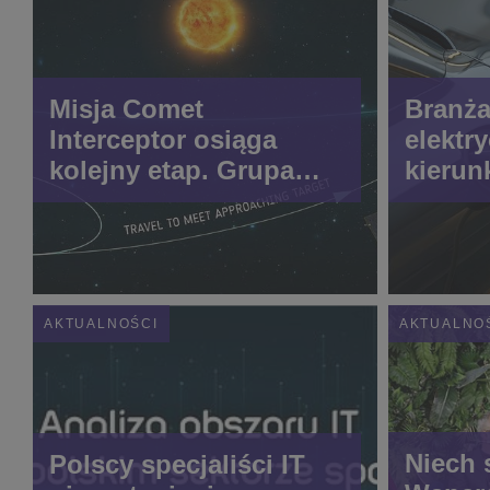
Misja Comet
Branż
Interceptor osiąga
elektr
kolejny etap. Grupa
kierun
Sener odebrała lotne
egzemplarze
instrumentu DFP-B2
AKTUALNOŚCI
AKTUALNO
Niech 
Polscy specjaliści IT