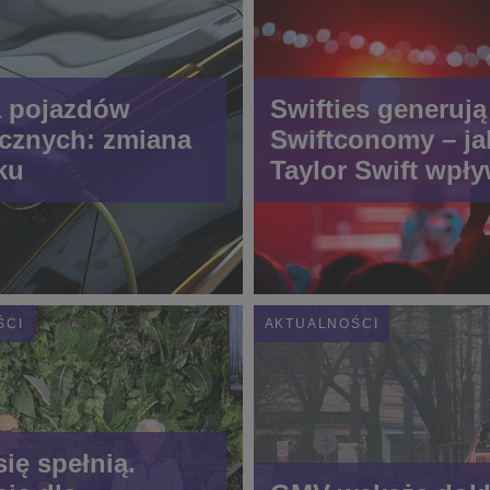
a pojazdów
Swifties generują
ycznych: zmiana
Swiftconomy – ja
ku
Taylor Swift wpł
gospodarkę
ŚCI
AKTUALNOŚCI
się spełnią.