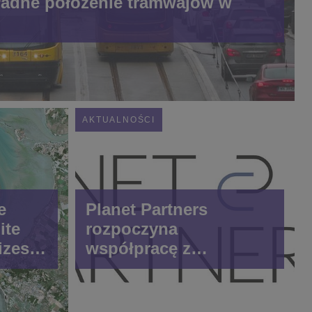
adne położenie tramwajów w
AKTUALNOŚCI
e
Planet Partners
ite
rozpoczyna
izes
współpracę z
ty of
CloudFerro
st