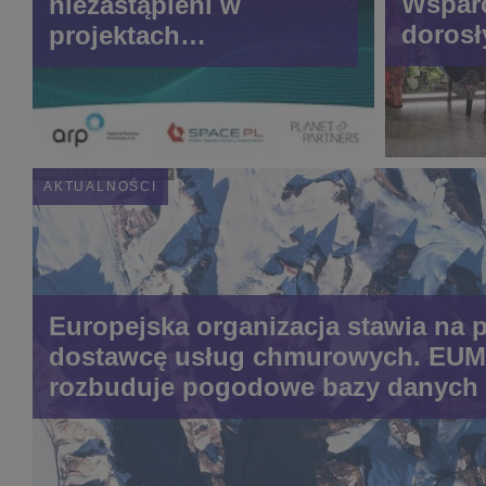
Wsparc
niezastąpieni w
dorosł
projektach
od zar
kosmicznych
AKTUALNOŚCI
Europejska organizacja stawia na 
dostawcę usług chmurowych. EU
rozbuduje pogodowe bazy danych 
CloudFerro