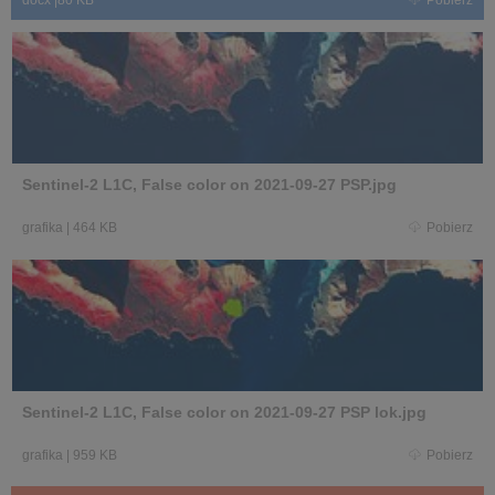
Sentinel-2 L1C, False color on 2021-09-27 PSP.jpg
grafika
|
464 KB
Pobierz
Sentinel-2 L1C, False color on 2021-09-27 PSP lok.jpg
grafika
|
959 KB
Pobierz