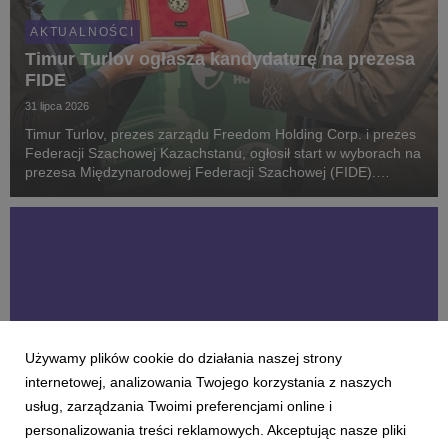
AKTUALNOŚCI
Timur Turlov ogłasza kandydaturę na prezesa
FIDE
31 lipca 2026
Timur Turlov, prezes zarządu Freedom Holding Corp. i prezes
Federacji Szachowej Kazachstanu, ogłosił start w wyborach na
prezesa Międzynarodowej Federacji Szachowej (FIDE).
Wybory władz odbędą się 26 i 27 września 2026 roku w
Samarkandzie, podczas Zgromadzenia Ogólnego o...
Używamy plików cookie do działania naszej strony
internetowej, analizowania Twojego korzystania z naszych
usług, zarządzania Twoimi preferencjami online i
personalizowania treści reklamowych. Akceptując nasze pliki
AKTUALNOŚCI