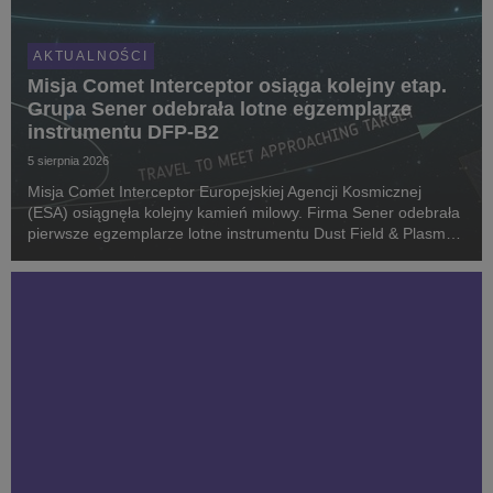
AKTUALNOŚCI
Misja Comet Interceptor osiąga kolejny etap.
Grupa Sener odebrała lotne egzemplarze
instrumentu DFP-B2
5 sierpnia 2026
Misja Comet Interceptor Europejskiej Agencji Kosmicznej
(ESA) osiągnęła kolejny kamień milowy. Firma Sener odebrała
pierwsze egzemplarze lotne instrumentu Dust Field & Plasma
(DFP-B2), stanowiącego kluczowy element ładunku
naukowego. Celem projektu jest zbadanie kome...