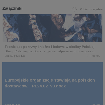
Załączniki
Pobierz wszystkie
Topniejące pokrywy śnieżne i lodowe w okolicy Polskiej
Stacji Polarnej na Spitzbergenie, zdjęcie zrobione przez
satelitę Copernicus Sentinel 2 (wrzesień 2021).png
grafika
|
638 KB
Pobierz
Europejskie organizacje stawiają na polskich
dostawców. _PL24.02_v3.docx
docx
|
80 KB
Pobierz