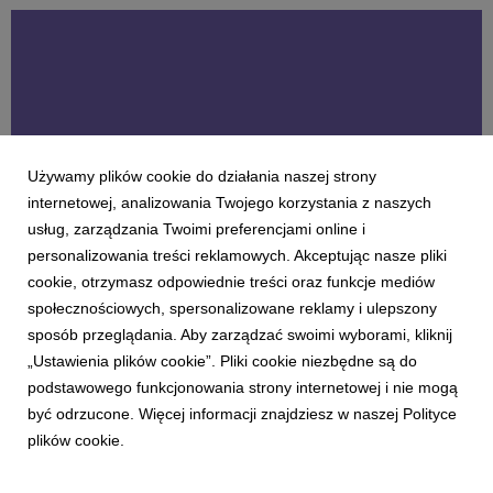
Samarkandzie, podczas Zgromadzenia Ogólnego o...
Używamy plików cookie do działania naszej strony
internetowej, analizowania Twojego korzystania z naszych
usług, zarządzania Twoimi preferencjami online i
personalizowania treści reklamowych. Akceptując nasze pliki
AKTUALNOŚCI
cookie, otrzymasz odpowiednie treści oraz funkcje mediów
Pragmatyzm wygrywa z huraoptymizmem.
społecznościowych, spersonalizowane reklamy i ulepszony
Zwroty z inwestycji w AI w działach
sposób przeglądania. Aby zarządzać swoimi wyborami, kliknij
finansowych
„Ustawienia plików cookie”. Pliki cookie niezbędne są do
21 lipca 2026
podstawowego funkcjonowania strony internetowej i nie mogą
Większość dyrektorów finansowych, z którymi rozmawiałem
być odrzucone. Więcej informacji znajdziesz w naszej Polityce
przez ostatnie dwa lata uruchomiła już przynajmniej jeden
plików cookie.
projekt z obszaru sztucznej inteligencji. Niemal każda duża
organizacja ma za sobą co najmniej jeden pilotaż: chatbot
obsługujący zapytania dostawców, model ...