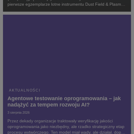
pierwsze egzemplarze lotne instrumentu Dust Field & Plasma
(DFP-B2), stanowiącego kluczowy element ładunku
naukowego. Celem projektu jest zbadanie kome...
AKTUALNOŚCI
Agentowe testowanie oprogramowania – jak
nadążyć za tempem rozwoju AI?
3 sierpnia 2026
Przez dekady organizacje traktowały weryfikację jakości
oprogramowania jako niezbędny, ale rzadko strategiczny etap
procesu wytwórczego. Ten model miał wady, ale działał, dopóki