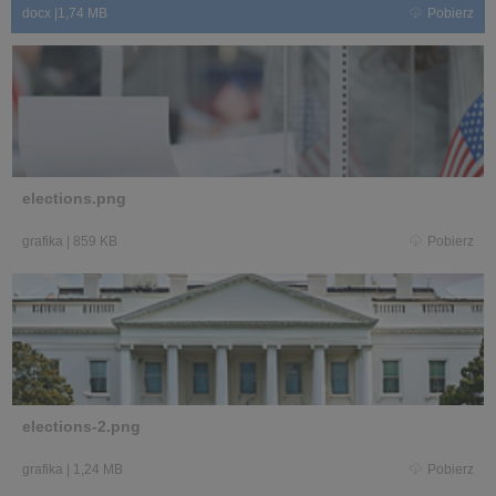
docx
|
1,74 MB
Pobierz
elections.png
grafika
|
859 KB
Pobierz
elections-2.png
grafika
|
1,24 MB
Pobierz