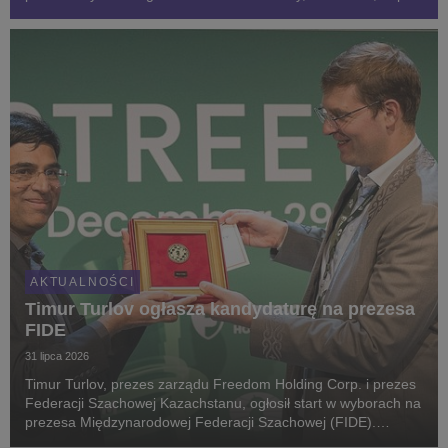
tempo produkcji oprogramowania wyznaczane było przez
ludzi. Dzisiaj, dzięki AI, jest ono znac...
AKTUALNOŚCI
Timur Turlov ogłasza kandydaturę na prezesa
FIDE
31 lipca 2026
Timur Turlov, prezes zarządu Freedom Holding Corp. i prezes
Federacji Szachowej Kazachstanu, ogłosił start w wyborach na
prezesa Międzynarodowej Federacji Szachowej (FIDE).
Wybory władz odbędą się 26 i 27 września 2026 roku w