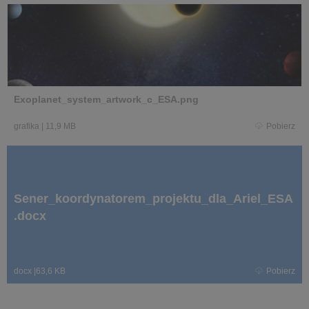
Exoplanet_system_artwork_c_ESA.png
grafika
|
11,9 MB
Pobierz
Sener_koordynatorem_projektu_dla_Ariel_ESA
.docx
docx
|
63,6 KB
Pobierz