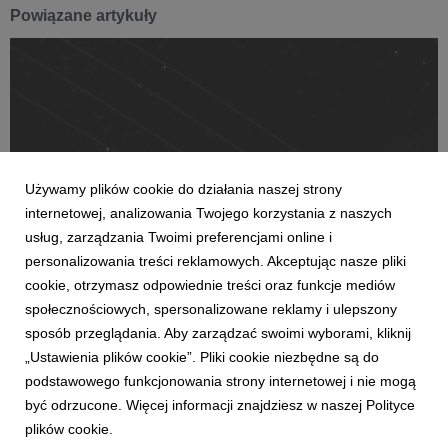
Powiązane artykuły
Używamy plików cookie do działania naszej strony
internetowej, analizowania Twojego korzystania z naszych
usług, zarządzania Twoimi preferencjami online i
personalizowania treści reklamowych. Akceptując nasze pliki
AKTUALNOŚCI
cookie, otrzymasz odpowiednie treści oraz funkcje mediów
Sener Polska stworzy dla Europejskiej Agencji
społecznościowych, spersonalizowane reklamy i ulepszony
Kosmicznej największy zestaw MGSE w
sposób przeglądania. Aby zarządzać swoimi wyborami, kliknij
swojej historii
„Ustawienia plików cookie”. Pliki cookie niezbędne są do
14 grudnia 2023
podstawowego funkcjonowania strony internetowej i nie mogą
Piętnaście urządzeń naziemnego wspomagania oraz
być odrzucone. Więcej informacji znajdziesz w naszej Polityce
Mechanizm Separacyjny zbuduje na potrzeby misji Comet
plików cookie.
Interceptor zespół Sener Polska. To jeden z najbardziej