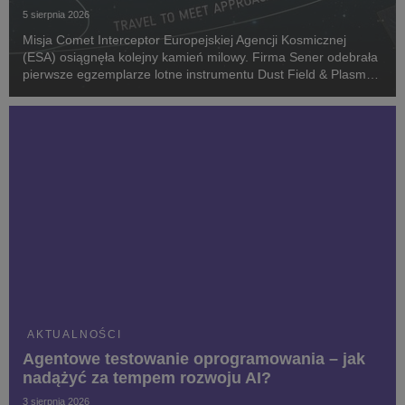
5 sierpnia 2026
Misja Comet Interceptor Europejskiej Agencji Kosmicznej
(ESA) osiągnęła kolejny kamień milowy. Firma Sener odebrała
pierwsze egzemplarze lotne instrumentu Dust Field & Plasma
(DFP-B2), stanowiącego kluczowy element ładunku
naukowego. Celem projektu jest zbadanie kome...
AKTUALNOŚCI
Agentowe testowanie oprogramowania – jak
nadążyć za tempem rozwoju AI?
3 sierpnia 2026