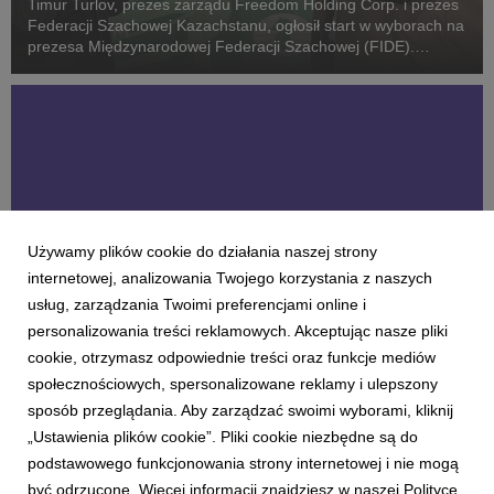
Timur Turlov, prezes zarządu Freedom Holding Corp. i prezes
Federacji Szachowej Kazachstanu, ogłosił start w wyborach na
prezesa Międzynarodowej Federacji Szachowej (FIDE).
Wybory władz odbędą się 26 i 27 września 2026 roku w
Samarkandzie, podczas Zgromadzenia Ogólnego o...
Używamy plików cookie do działania naszej strony
internetowej, analizowania Twojego korzystania z naszych
usług, zarządzania Twoimi preferencjami online i
personalizowania treści reklamowych. Akceptując nasze pliki
AKTUALNOŚCI
cookie, otrzymasz odpowiednie treści oraz funkcje mediów
Pragmatyzm wygrywa z huraoptymizmem.
społecznościowych, spersonalizowane reklamy i ulepszony
Zwroty z inwestycji w AI w działach
sposób przeglądania. Aby zarządzać swoimi wyborami, kliknij
finansowych
„Ustawienia plików cookie”. Pliki cookie niezbędne są do
21 lipca 2026
podstawowego funkcjonowania strony internetowej i nie mogą
Większość dyrektorów finansowych, z którymi rozmawiałem
być odrzucone. Więcej informacji znajdziesz w naszej Polityce