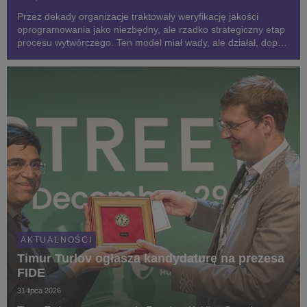
Przez dekady organizacje traktowały weryfikację jakości
oprogramowania jako niezbędny, ale rzadko strategiczny etap
procesu wytwórczego. Ten model miał wady, ale działał, dopóki
tempo produkcji oprogramowania wyznaczane było przez
ludzi. Dzisiaj, dzięki AI, jest ono znac...
AKTUALNOŚCI
Timur Turlov ogłasza kandydaturę na prezesa
FIDE
31 lipca 2026