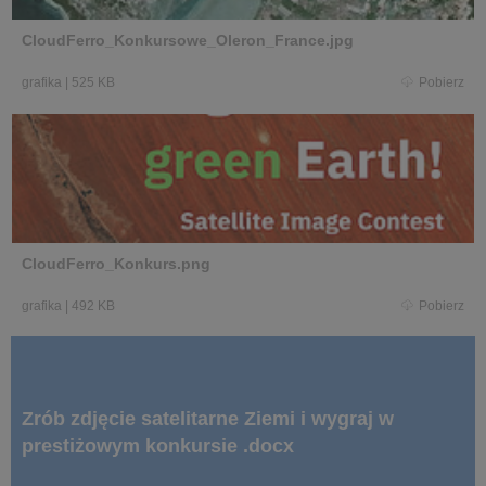
CloudFerro_Konkursowe_Oleron_France.jpg
grafika
|
525 KB
Pobierz
CloudFerro_Konkurs.png
grafika
|
492 KB
Pobierz
Zrób zdjęcie satelitarne Ziemi i wygraj w
prestiżowym konkursie .docx