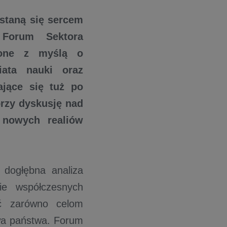
staną się sercem
 Forum Sektora
zone z myślą o
iata nauki oraz
ające się tuż po
rzy dyskusję nad
 nowych realiów
dogłębna analiza
ie współczesnych
yć zarówno celom
wa państwa. Forum