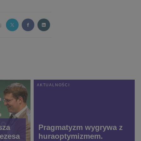
j
AKTUALNOŚCI
sza
Pragmatyzm wygrywa z
rezesa
huraoptymizmem.