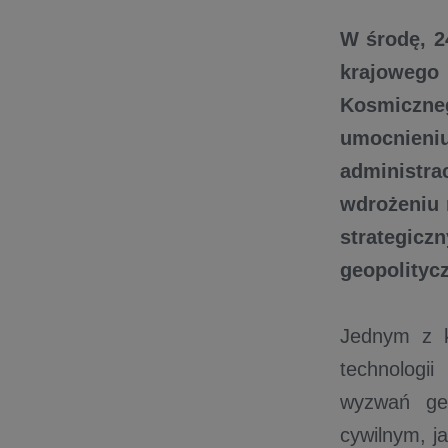
W środę, 2
krajoweg
Kosmiczne
umocnieni
administra
wdrożeniu 
strategic
geopolityc
Jednym z k
technologi
wyzwań geo
cywilnym, j