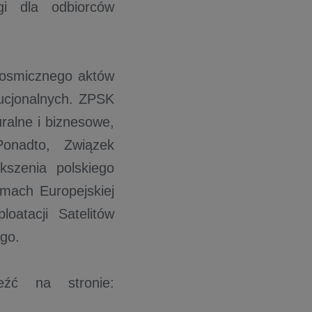
gi dla odbiorców
 kosmicznego aktów
ucjonalnych. ZPSK
uralne i biznesowe,
onadto, Związek
szenia polskiego
amach Europejskiej
oatacji Satelitów
ego.
eźć na stronie: