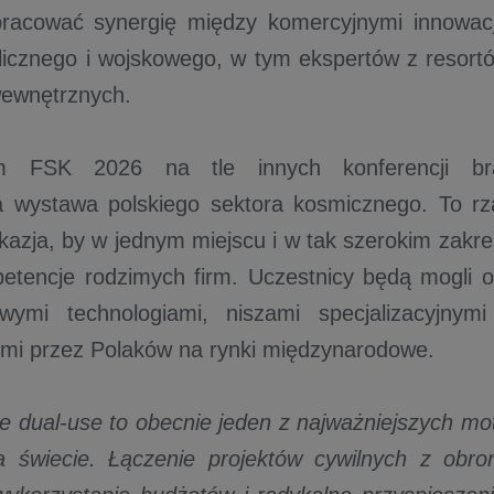
pracować synergię między komercyjnymi innowac
licznego i wojskowego, w tym ekspertów z resort
wewnętrznych.
em FSK 2026 na tle innych konferencji br
 wystawa polskiego sektora kosmicznego. To r
 okazja, by w jednym miejscu i w tak szerokim zakr
etencje rodzimych firm. Uczestnicy będą mogli 
wymi technologiami, niszami specjalizacyjnym
mi przez Polaków na rynki międzynarodowe.
ie dual-use to obecnie jeden z najważniejszych 
na świecie. Łączenie projektów cywilnych z obr