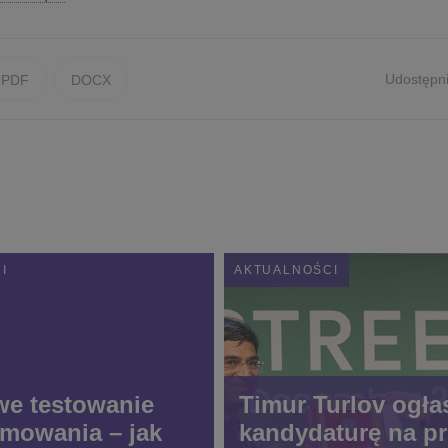
Udostępni
PDF
DOCX
I
AKTUALNOŚCI
e testowanie
Timur Turlov ogła
mowania – jak
kandydaturę na p