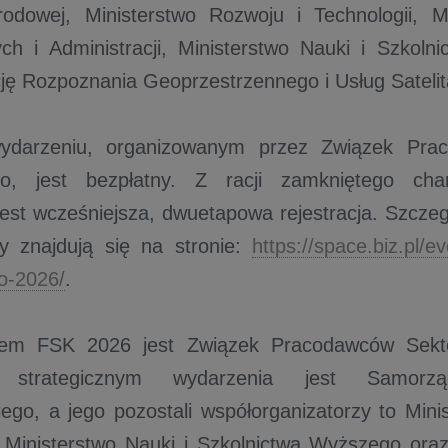
odowej, Ministerstwo Rozwoju i Technologii, M
h i Administracji, Ministerstwo Nauki i Szkoln
ję Rozpoznania Geoprzestrzennego i Usług Sateli
ydarzeniu, organizowanym przez Związek Pra
o, jest bezpłatny. Z racji zamkniętego char
st wcześniejsza, dwuetapowa rejestracja. Szczeg
y znajdują się na stronie:
https://space.biz.pl/e
o-2026/
.
rem FSK 2026 jest Związek Pracodawców Sekt
 strategicznym wydarzenia jest Samorz
iego, a jego pozostali współorganizatorzy to Mini
, Ministerstwo Nauki i Szkolnictwa Wyższego or