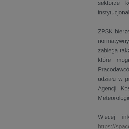
sektorze k
instytucjona
ZPSK bierze
normatywny
zabiega takż
które mog
Pracodawcó
udziału w p
Agencji Kos
Meteorologi
Więcej in
https://space