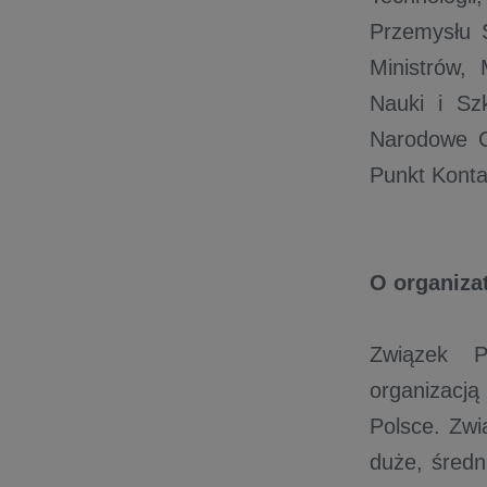
Przemysłu 
Ministrów,
Nauki i Sz
Narodowe C
Punkt Kont
O organiza
Związek P
organizacj
Polsce. Zwi
duże, średn