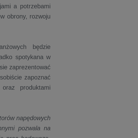
jami a potrzebami
ów obrony, rozwoju
anżowych będzie
zadko spotykana w
esie zaprezentować
osobiście zapoznać
i oraz produktami
motorów napędowych
onnymi pozwala na