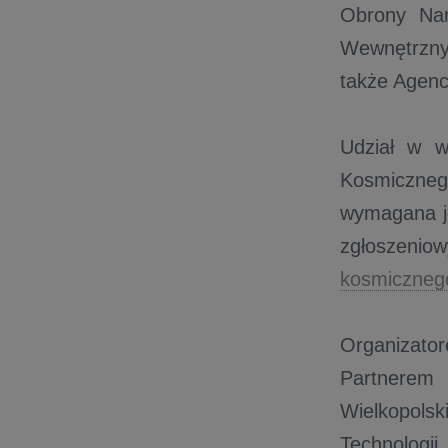
Obrony Nar
Wewnętrznyc
także Agenc
Udział w w
Kosmiczneg
wymagana je
zgłoszeniow
kosmiczneg
Organizato
Partnerem
Wielkopolsk
Technologii