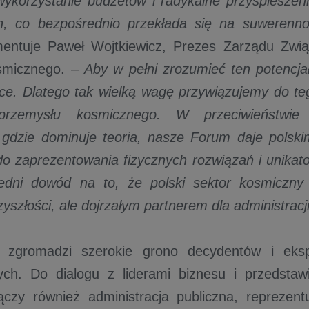
ykorzystanie budżetów i radykalne przyspieszen
h, co bezpośrednio przekłada się na suwerenno
ntuje Paweł Wojtkiewicz, Prezes Zarządu Zwi
smicznego. –
Aby w pełni zrozumieć ten potencja
ce. Dlatego tak wielką wagę przywiązujemy do t
 przemysłu kosmicznego. W przeciwieństwie
, gdzie dominuje teoria, nasze Forum daje polsk
do zaprezentowania fizycznych rozwiązań i unikatow
edni dowód na to, że polski sektor kosmiczny n
zyszłości, ale dojrzałym partnerem dla administracji
 zgromadzi szerokie grono decydentów i ekspe
ych. Do dialogu z liderami biznesu i przedstaw
zy również administracja publiczna, reprezentu