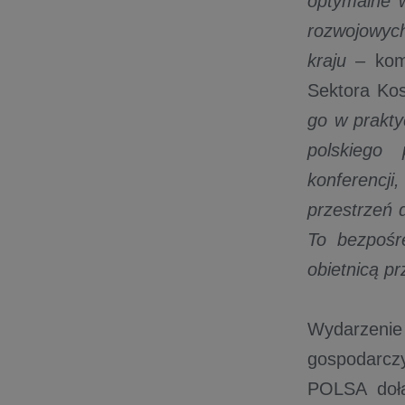
optymalne w
rozwojowyc
kraju
– kome
Sektora Ko
go w prakty
polskiego
konferencji
przestrzeń 
To bezpośr
obietnicą pr
Wydarzenie
gospodarcz
POLSA dołąc