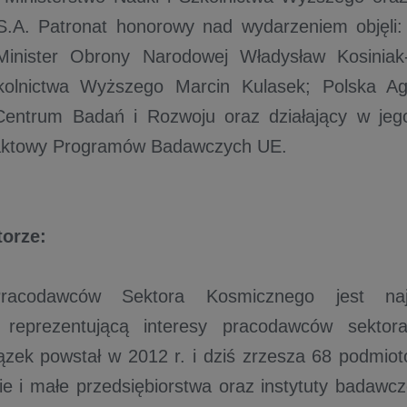
S.A. Patronat honorowy nad wydarzeniem objęli
 Minister Obrony Narodowej Władysław Kosiniak
kolnictwa Wyższego Marcin Kulasek; Polska Ag
entrum Badań i Rozwoju oraz działający w jeg
aktowy Programów Badawczych UE.
torze:
racodawców Sektora Kosmicznego jest najdł
ą reprezentującą interesy pracodawców sekto
ązek powstał w 2012 r. i dziś zrzesza 68 podmio
ie i małe przedsiębiorstwa oraz instytuty badawcze