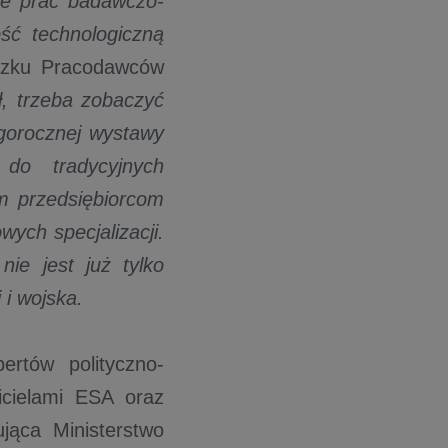
ie prac badawczo-
ść technologiczną
ązku Pracodawców
ł, trzeba zobaczyć
egorocznej wystawy
 do tradycyjnych
im przedsiębiorcom
ych specjalizacji.
ie jest już tylko
 i wojska.
rtów polityczno-
icielami ESA oraz
jąca Ministerstwo