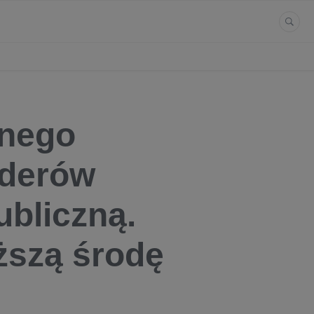
znego
iderów
ubliczną.
iższą środę