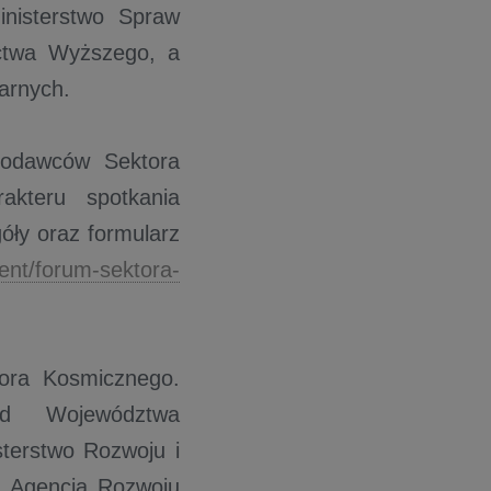
inisterstwo Spraw
ictwa Wyższego, a
tarnych.
codawców Sektora
akteru spotkania
óły oraz formularz
vent/forum-sektora-
ora Kosmicznego.
ąd Województwa
sterstwo Rozwoju i
az Agencja Rozwoju