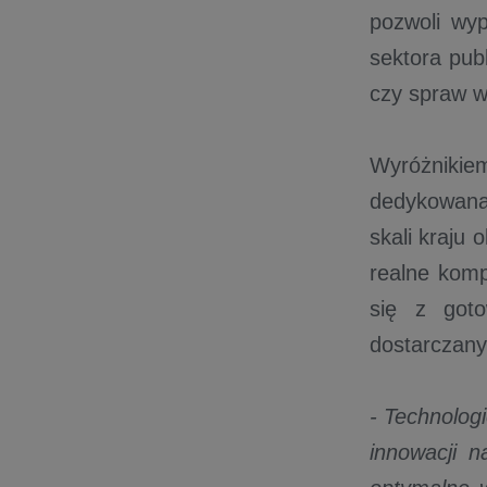
pozwoli wy
sektora pub
czy spraw 
Wyróżniki
dedykowana
skali kraju
realne komp
się z goto
dostarczany
- Technolog
innowacji 