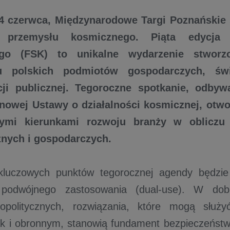
4 czerwca, Międzynarodowe Targi Poznańskie 
o przemysłu kosmicznego. Piąta edycja
go (FSK) to unikalne wydarzenie stwor
u polskich podmiotów gospodarczych, św
cji publicznej. Tegoroczne spotkanie, odbyw
nowej Ustawy o działalności kosmicznej, otwo
znymi kierunkami rozwoju branży w obliczu
znych i gospodarczych.
luczowych punktów tegorocznej agendy będzie 
i podwójnego zastosowania (dual-use). W dob
politycznych, rozwiązania, które mogą służ
ak i obronnym, stanowią fundament bezpieczeńst