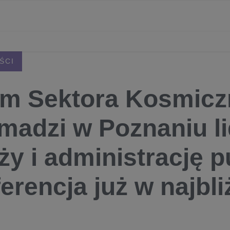
ŚCI
m Sektora Kosmic
madzi w Poznaniu l
ży i administrację p
erencja już w najbl