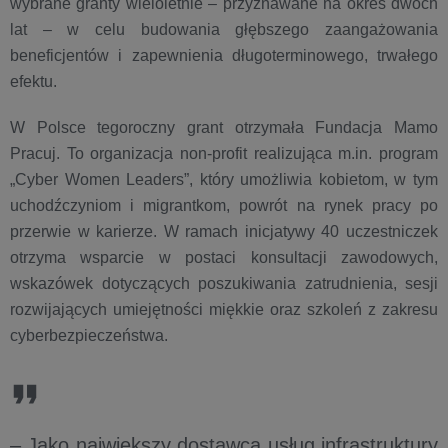
wybrane granty wieloletnie – przyznawane na okres dwóch
lat – w celu budowania głębszego zaangażowania
beneficjentów i zapewnienia długoterminowego, trwałego
efektu.
W Polsce tegoroczny grant otrzymała Fundacja Mamo
Pracuj. To organizacja non-profit realizująca m.in. program
„Cyber Women Leaders”, który umożliwia kobietom, w tym
uchodźczyniom i migrantkom, powrót na rynek pracy po
przerwie w karierze. W ramach inicjatywy 40 uczestniczek
otrzyma wsparcie w postaci konsultacji zawodowych,
wskazówek dotyczących poszukiwania zatrudnienia, sesji
rozwijających umiejętności miękkie oraz szkoleń z zakresu
cyberbezpieczeństwa.
– Jako największy dostawca usług infrastruktury