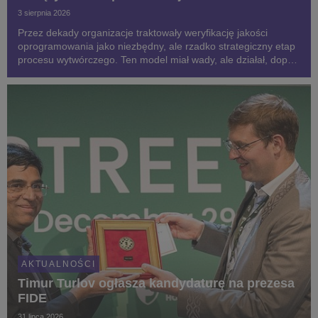
3 sierpnia 2026
Przez dekady organizacje traktowały weryfikację jakości
oprogramowania jako niezbędny, ale rzadko strategiczny etap
procesu wytwórczego. Ten model miał wady, ale działał, dopóki
tempo produkcji oprogramowania wyznaczane było przez
ludzi. Dzisiaj, dzięki AI, jest ono znac...
AKTUALNOŚCI
Timur Turlov ogłasza kandydaturę na prezesa
FIDE
31 lipca 2026