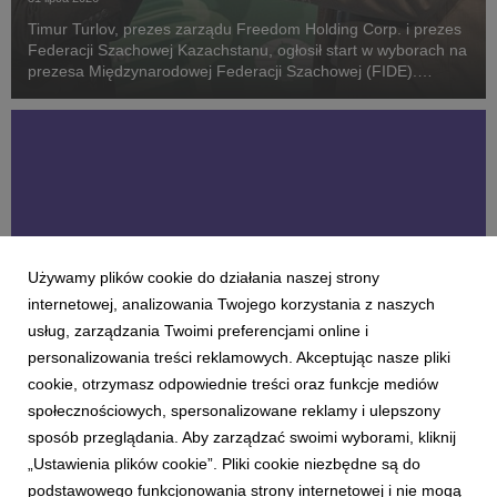
Timur Turlov, prezes zarządu Freedom Holding Corp. i prezes
Federacji Szachowej Kazachstanu, ogłosił start w wyborach na
prezesa Międzynarodowej Federacji Szachowej (FIDE).
Wybory władz odbędą się 26 i 27 września 2026 roku w
Samarkandzie, podczas Zgromadzenia Ogólnego o...
Używamy plików cookie do działania naszej strony
internetowej, analizowania Twojego korzystania z naszych
usług, zarządzania Twoimi preferencjami online i
personalizowania treści reklamowych. Akceptując nasze pliki
AKTUALNOŚCI
cookie, otrzymasz odpowiednie treści oraz funkcje mediów
Pragmatyzm wygrywa z huraoptymizmem.
społecznościowych, spersonalizowane reklamy i ulepszony
Zwroty z inwestycji w AI w działach
sposób przeglądania. Aby zarządzać swoimi wyborami, kliknij
finansowych
„Ustawienia plików cookie”. Pliki cookie niezbędne są do
21 lipca 2026
podstawowego funkcjonowania strony internetowej i nie mogą