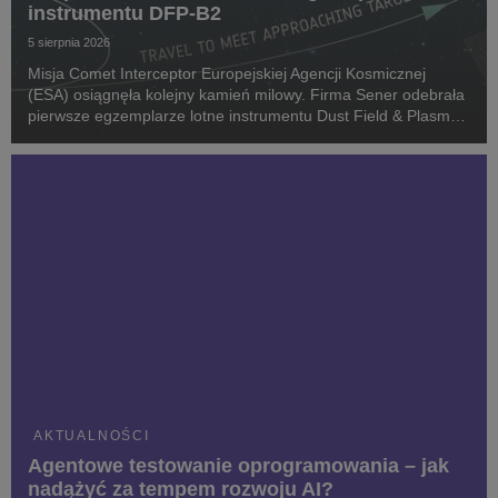
instrumentu DFP-B2
5 sierpnia 2026
Misja Comet Interceptor Europejskiej Agencji Kosmicznej
(ESA) osiągnęła kolejny kamień milowy. Firma Sener odebrała
pierwsze egzemplarze lotne instrumentu Dust Field & Plasma
(DFP-B2), stanowiącego kluczowy element ładunku
naukowego. Celem projektu jest zbadanie kome...
AKTUALNOŚCI
Agentowe testowanie oprogramowania – jak
nadążyć za tempem rozwoju AI?